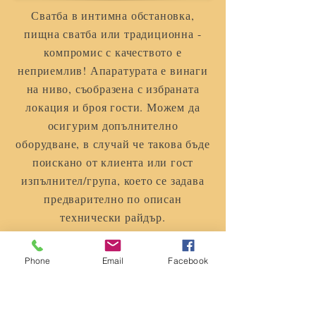
Сватба в интимна обстановка,
пищна сватба или традиционна -
компромис с качеството е
неприемлив! Апаратурата е винаги
на ниво, съобразена с избраната
локация и броя гости. Можем да
осигурим допълнително
оборудване, в случай че такова бъде
поискано от клиента или гост
изпълнител/група, което се задава
предварително по описан
технически райдър.
Организация на сватба с водещ и
диджей.
Phone
Email
Facebook
Варна, България