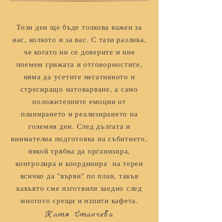
Този ден ще бъде толкова важен за
нас, колкото и за вас. С тази разлика,
че когато ни се доверите и ние
поемем грижата и отговорностите,
няма да усетите негативното и
стресиращо натоварване, а само
положителните емоции от
планирането и реализирането на
големия ден. След дългата и
внимателна подготовка на събитието,
някой трябва да организира,
контролира и координира на терен
всичко да "върви" по план, такъв
какъвто сме изготвили заедно след
многото срещи и изпити кафета.
Катя Станчева