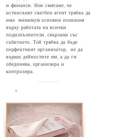
и финанси. Ние смятаме, че
истинският сватбен агент трябва да
има минимум основни познания
върху работата на всички
подизпълнители, свързани със
събитието. Той трябва да бъде
перфектният организатор, не да
върши дейностите им, а да ги
обединява, организира и
контролира.