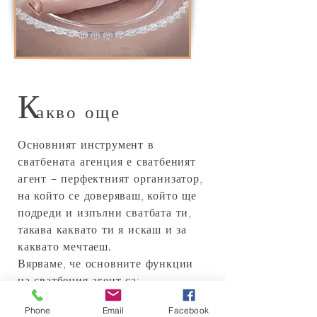
К
акво още
Основният инструмент в
сватбената агенция е сватбеният
агент – перфектният организатор,
на който се доверяваш, който ще
подреди и изпълни сватбата ти,
такава каквато ти я искаш и за
каквато мечтаеш.
Вярваме, че основните функции
на сватбения агент са:
да посочи възможно най-правилният
Phone
Email
Facebook
избор за подизпълнители