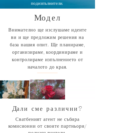
подизпълнители.
М
одел
Внимателно ще изслушаме идеите
ви и ще предложим решения на
база нашия опит. Ще планираме,
организираме, координираме и
контролираме изпълнението от
началото до края.
Д
али сме различни?
Сватбеният агент не събира
комисионни от своите партньори/
подизпълнители.