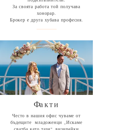
За своята работа той получава
хонорар.
Брокер е друга хубава професия.
Ф
акти
Често в нашия офис чуваме от
бъдещите младоженци „Искаме
сватба като тази“, визирайки