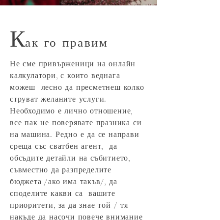
К
ак го правим
Не сме привърженици на онлайн
калкулатори, с които веднага
можеш лесно да пресметнеш колко
струват желаните услуги.
Необходимо е лично отношение,
все пак не поверявате празника си
на машина. Редно е да се направи
среща със сватбен агент, да
обсъдите детайли на събитието,
съвместно да разпределите
бюджета /ако има такъв/, да
споделите какви са вашите
приоритети, за да знае той / тя
накъде да насочи повече внимание