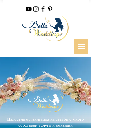
Цялостна организация на сватби с много
собствени услуги и доказани